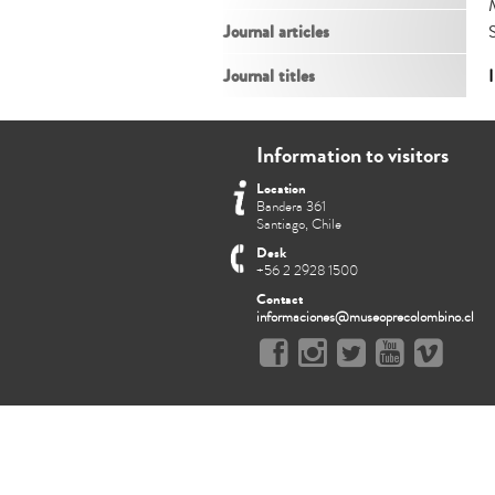
Journal articles
Journal titles
Information to visitors
Location
Bandera 361
Santiago, Chile
Desk
+56 2 2928 1500
Contact
informaciones@museoprecolombino.cl