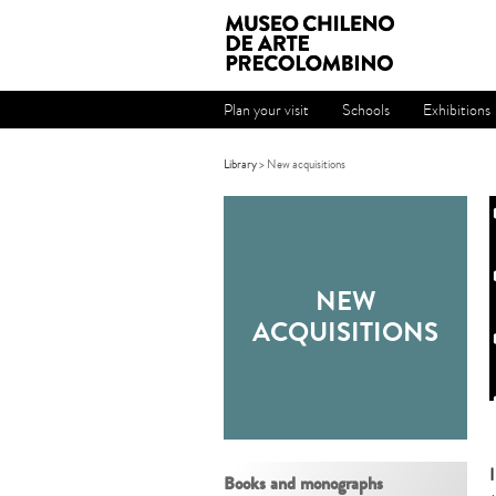
Plan your visit
Schools
Exhibitions
Library
> New acquisitions
NEW
ACQUISITIONS
Books and monographs