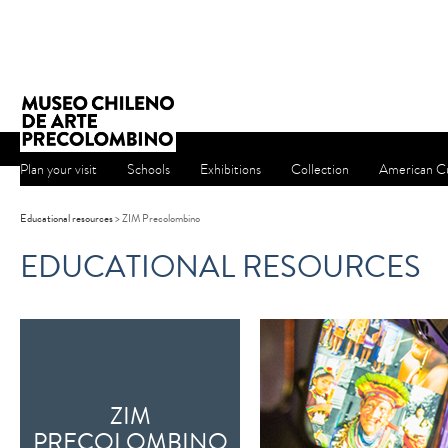
Plan your visit
Schools
Exhibitions
Collection
American Cu
Educational resources
> ZIM Precolombino
EDUCATIONAL RESOURCES
ZIM
PRECOLOMBINO