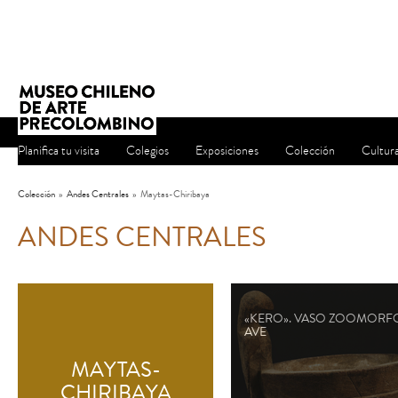
Planifica tu visita
Colegios
Exposiciones
Colección
Cultur
Colección
»
Andes Centrales
»
Maytas-Chiribaya
ANDES CENTRALES
«KERO». VASO ZOOMORF
AVE
MAYTAS-
CHIRIBAYA