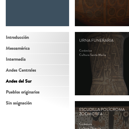
Introducción
URNA FUNERARIA
Mesoamérica
Cerámica
Cultura Santa María
Intermedia
Andes Centrales
Andes del Sur
Pueblos originarios
Sin asignación
ESCUDILLA POLÍCROMA
ZOOMORFA
Cerámica
Cultura Diaguita