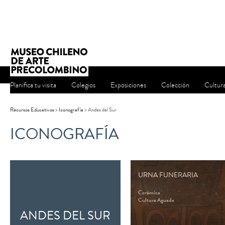
Planifica tu visita
Colegios
Exposiciones
Colección
Cultur
Recursos Educativos
>
Iconografía
>
Andes del Sur
ICONOGRAFÍA
URNA FUNERARIA
Cerámica
Cultura Aguada
ANDES DEL SUR