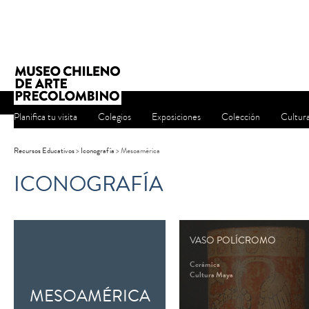
Planifica tu visita
Colegios
Exposiciones
Colección
Cultur
Recursos Educativos
>
Iconografía
>
Mesoamérica
ICONOGRAFÍA
VASO POLÍCROMO
Cerámica
Cultura Maya
MESOAMÉRICA