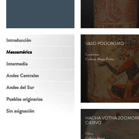
Introducción
VASO POLÍCROMO
Mesoamérica
Cerámica
Cultura Maya-Petén
Intermedia
Andes Centrales
Andes del Sur
Pueblos originarios
Sin asignación
HACHA VOTIVA ZOOMORF
CIERVO
Lítico
Cultura Maya