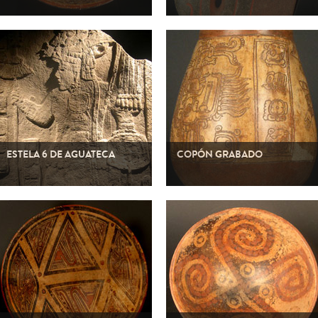
Cerámica
Lítico
Cultura Maya
Cultura Maya
ESTELA 6 DE AGUATECA
COPÓN GRABADO
Lítico
Cerámica
Cultura Maya
Cultura Maya