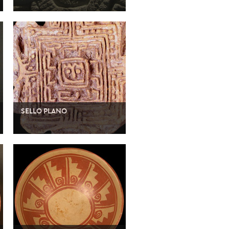
Lítico
Cultura Maya
SELLO PLANO
Cerámica
Jama-Coaque