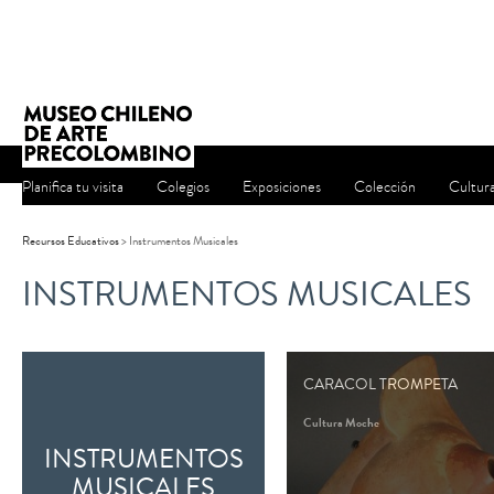
Planifica tu visita
Colegios
Exposiciones
Colección
Cultur
Recursos Educativos
>
Instrumentos Musicales
INSTRUMENTOS MUSICALES
CARACOL TROMPETA
Cultura Moche
INSTRUMENTOS
MUSICALES