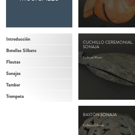
Introducción
CUCHILLO CEREMONIAL.
SONAJA
Botellas Silbato
Cultura Vicús
Flautas
Sonajas
Tambor
Trompeta
BASTÓN SONAJA
Cultura Chimú