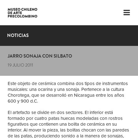
LENGUAJE
ESP
ENG
NOTICIAS
PLANIFICA TU VISITA
JARRO SONAJA CON SILBATO
EXPOSICIONES
19 JULIO 2011
COLECCIÓN
Este objeto de cerámica combina dos tipos de instrumentos
EL MUSEO
musicales: una ocarina y una sonaja. Pertenece a la cultura
Chorotega, que se desarrolló en Nicaragua entre los años
NOTICIAS
600 y 900 d.C.
El artefacto se divide en dos sectores. El inferior está
ÚLTIMOS VIDEOS
formado por cuatro patas huecas modeladas con rostros
figurativos que contienen una bolita de cerámica en su
interior. Al mover la pieza, las bolitas chocan con las paredes
de las patas, produciendo sonido a la manera de sonajas,