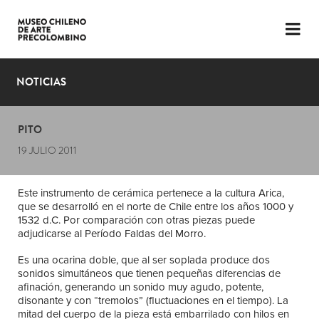
LENGUAJE
ESP
ENG
NOTICIAS
PLANIFICA TU VISITA
PITO
EXPOSICIONES
19 JULIO 2011
COLECCIÓN
Este instrumento de cerámica pertenece a la cultura Arica,
EL MUSEO
que se desarrolló en el norte de Chile entre los años 1000 y
1532 d.C. Por comparación con otras piezas puede
NOTICIAS
adjudicarse al Período Faldas del Morro.
Es una ocarina doble, que al ser soplada produce dos
ÚLTIMOS VIDEOS
sonidos simultáneos que tienen pequeñas diferencias de
afinación, generando un sonido muy agudo, potente,
disonante y con “tremolos” (fluctuaciones en el tiempo). La
mitad del cuerpo de la pieza está embarrilado con hilos en