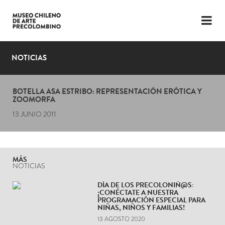
LENGUAJE
ESP
ENG
NOTICIAS
PLANIFICA TU VISITA
BOTELLA ASA ESTRIBO: REPRESENTACIÓN ERÓTICA Y
EXPOSICIONES
ZOOMORFA
13 JUNIO 2011
COLECCIÓN
EL MUSEO
MÁS
NOTICIAS
NOTICIAS
DÍA DE LOS PRECOLONIÑ@S:
ÚLTIMOS VIDEOS
¡CONÉCTATE A NUESTRA
PROGRAMACIÓN ESPECIAL PARA
NIÑAS, NIÑOS Y FAMILIAS!
13 AGOSTO 2020