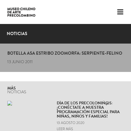
LENGUAJE
ESP
ENG
NOTICIAS
PLANIFICA TU VISITA
BOTELLA ASA ESTRIBO ZOOMORFA: SERPIENTE-FELINO
EXPOSICIONES
13 JUNIO 2011
COLECCIÓN
EL MUSEO
MÁS
NOTICIAS
NOTICIAS
DÍA DE LOS PRECOLONIÑ@S:
¡CONÉCTATE A NUESTRA
ÚLTIMOS VIDEOS
PROGRAMACIÓN ESPECIAL PARA
NIÑAS, NIÑOS Y FAMILIAS!
13 AGOSTO 2020
LEER MÁS