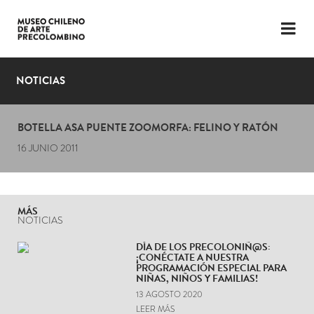
LENGUAJE
ESP
ENG
NOTICIAS
PLANIFICA TU VISITA
BOTELLA ASA PUENTE ZOOMORFA: FELINO Y RATÓN
EXPOSICIONES
16 JUNIO 2011
COLECCIÓN
EL MUSEO
MÁS
NOTICIAS
NOTICIAS
DÍA DE LOS PRECOLONIÑ@S:
¡CONÉCTATE A NUESTRA
ÚLTIMOS VIDEOS
PROGRAMACIÓN ESPECIAL PARA
NIÑAS, NIÑOS Y FAMILIAS!
13 AGOSTO 2020
LEER MÁS