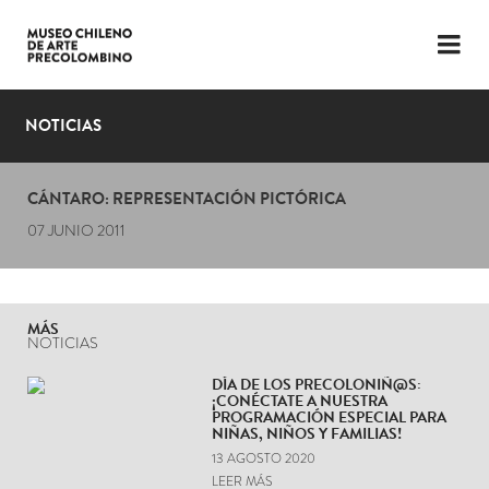
LENGUAJE
ESP
ENG
NOTICIAS
PLANIFICA TU VISITA
CÁNTARO: REPRESENTACIÓN PICTÓRICA
EXPOSICIONES
07 JUNIO 2011
COLECCIÓN
EL MUSEO
MÁS
NOTICIAS
NOTICIAS
DÍA DE LOS PRECOLONIÑ@S:
¡CONÉCTATE A NUESTRA
ÚLTIMOS VIDEOS
PROGRAMACIÓN ESPECIAL PARA
NIÑAS, NIÑOS Y FAMILIAS!
13 AGOSTO 2020
LEER MÁS