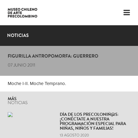
LENGUAJE
ESP
ENG
NOTICIAS
PLANIFICA TU VISITA
FIGURILLA ANTROPOMORFA: GUERRERO
EXPOSICIONES
07 JUNIO 2011
COLECCIÓN
Moche I-II. Moche Temprano.
EL MUSEO
MÁS
NOTICIAS
NOTICIAS
ÚLTIMOS VIDEOS
DÍA DE LOS PRECOLONIÑ@S:
¡CONÉCTATE A NUESTRA
PROGRAMACIÓN ESPECIAL PARA
NIÑAS, NIÑOS Y FAMILIAS!
13 AGOSTO 2020