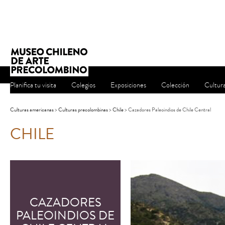
Planifica tu visita
Colegios
Exposiciones
Colección
Cultur
Culturas americanas
>
Culturas precolombinas
>
Chile
> Cazadores Paleoindios de Chile Central
CHILE
CAZADORES
PALEOINDIOS DE