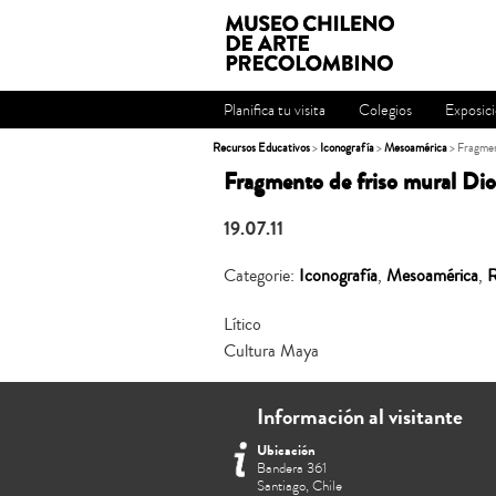
Planifica tu visita
Colegios
Exposic
Recursos Educativos
>
Iconografía
>
Mesoamérica
> Fragment
Fragmento de friso mural Dio
19.07.11
Categorie:
Iconografía
,
Mesoamérica
,
R
Lítico
Cultura Maya
Información al visitante
Ubicación
Bandera 361
Santiago, Chile