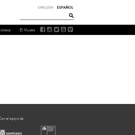
ENGLISH
ESPAÑOL
lioteca
El Museo
Con el apoyo de: