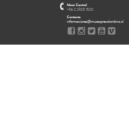
Mesa Central
+56 2 2928 1500
Contacto
informaciones@museoprecolombino.cl