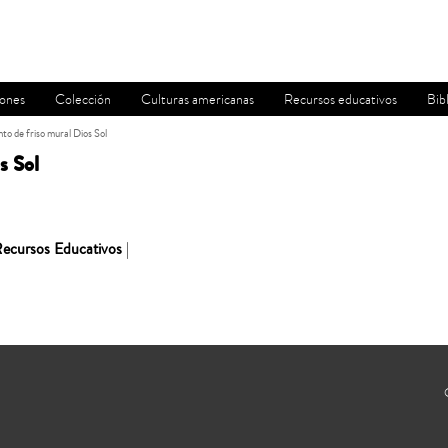
iones
Colección
Culturas americanas
Recursos educativos
Bib
o de friso mural Dios Sol
s Sol
ecursos Educativos
|