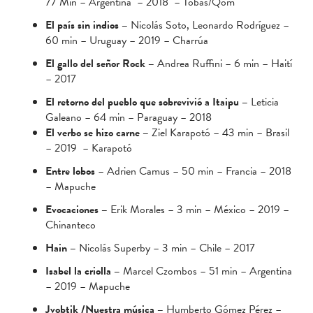
77 Min – Argentina – 2018 – Tobas/Qom
El país sin indios –
Nicolás Soto, Leonardo Rodríguez –
60 min – Uruguay – 2019 – Charrúa
El gallo del señor Rock –
Andrea Ruffini – 6 min – Haití
– 2017
El retorno del pueblo que sobrevivió a Itaipu –
Leticia
Galeano – 64 min – Paraguay – 2018
El verbo se hizo carne –
Ziel Karapotó – 43 min – Brasil
– 2019 – Karapotó
Entre lobos
– Adrien Camus – 50 min – Francia – 2018
– Mapuche
Evocaciones –
Erik Morales – 3 min – México – 2019 –
Chinanteco
Hain –
Nicolás Superby – 3 min – Chile – 2017
Isabel la criolla –
Marcel Czombos – 51 min – Argentina
– 2019 – Mapuche
Jvobtik /Nuestra música –
Humberto Gómez Pérez –