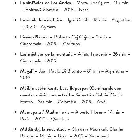
La sinfónica de Los Andes –
Marta Rodríguez – 115 min
– Bolivia/Colombia – 2018 – Nasa
La vendedora de lirios –
Igor Galuk – 18 min – Argentina
– 2020 – Aymara
Liremu Barana –
Roberto Caj Cojoc – 9 min –
Guatemala – 2019 – Garifuna
Los médicos de la montaña –
Anaïs Taracena – 26 min –
Guatemala – 2019
Magalí –
Juan Pablo Di Bitonto – 81 min – Argentina –
2019
Maikin attɨm kanta kasa ɨkipuspas (Caminando con
nuestra música ancestral) –
Sebastián Gabriel Galvis
Forero – 30 min – Colombia – 2019 – Awá
Mamapara / Madre lluvia –
Alberto Flores – 17 min –
Perú – 2020 – Quechua
Mãtãnãg, la encantada –
Shawara Maxakali, Charles
Bicalho – 14 min – Brasil – 2019 – Yanomami