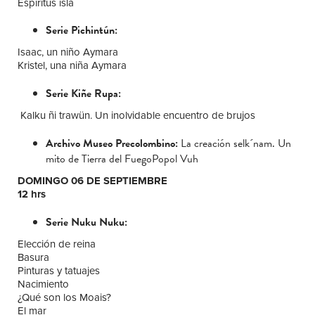
Espíritus isla
Serie Pichintún:
Isaac, un niño Aymara
Kristel, una niña Aymara
Serie Kiñe Rupa:
Kalku ñi trawün. Un inolvidable encuentro de brujos
Archivo Museo Precolombino:
La creación selk´nam. Un
mito de Tierra del FuegoPopol Vuh
DOMINGO 06 DE SEPTIEMBRE
12 hrs
Serie Nuku Nuku:
Elección de reina
Basura
Pinturas y tatuajes
Nacimiento
¿Qué son los Moais?
El mar