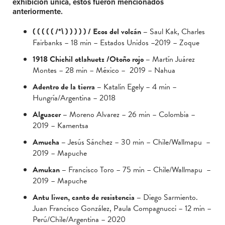
exhibición única, estos fueron mencionados
anteriormente.
( ( ( ( ( /*\ ) ) ) ) ) / Ecos del volcán –
Saul Kak, Charles
Fairbanks – 18 min – Estados Unidos –2019 – Zoque
1918 Chichil otlahuetz /Otoño rojo –
Martín Juárez
Montes – 28 min – México – 2019 – Nahua
Adentro de la tierra –
Katalin Egely – 4 min –
Hungría/Argentina – 2018
Alguacer –
Moreno Alvarez – 26 min – Colombia –
2019 – Kamentsa
Amucha –
Jesús Sánchez – 30 min – Chile/Wallmapu –
2019 – Mapuche
Amukan –
Francisco Toro – 75 min – Chile/Wallmapu –
2019 – Mapuche
Antu liwen, canto de resistencia –
Diego Sarmiento.
Juan Francisco González, Paula Compagnucci – 12 min –
Perú/Chile/Argentina – 2020