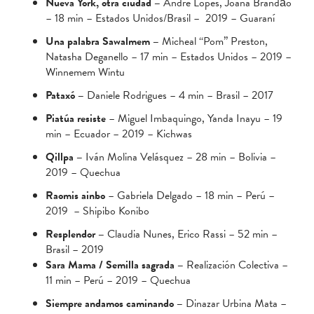
Nueva York, otra ciudad –
André Lopes, Joana Brandão
– 18 min – Estados Unidos/Brasil – 2019 – Guaraní
Una palabra Sawalmem
–
Micheal ‘‘Pom’’ Preston,
Natasha Deganello – 17 min – Estados Unidos – 2019 –
Winnemem Wintu
Pataxó –
Daniele Rodrigues – 4 min – Brasil – 2017
Piatúa resiste
– Miguel Imbaquingo, Yanda Inayu – 19
min – Ecuador – 2019 – Kichwas
Qillpa –
Iván Molina Velásquez – 28 min – Bolivia –
2019 – Quechua
Raomis ainbo
– Gabriela Delgado – 18 min – Perú –
2019 – Shipibo Konibo
Resplendor –
Claudia Nunes, Erico Rassi – 52 min –
Brasil – 2019
Sara Mama / Semilla sagrada –
Realización Colectiva –
11 min – Perú – 2019 – Quechua
Siempre andamos caminando –
Dinazar Urbina Mata –