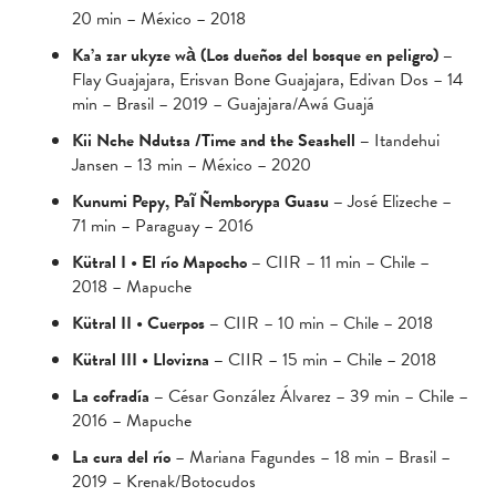
20 min – México – 2018
Ka’a zar ukyze wà (Los dueños del bosque en peligro) –
Flay Guajajara, Erisvan Bone Guajajara, Edivan Dos – 14
min – Brasil – 2019 – Guajajara/Awá Guajá
Kii Nche Ndutsa /Time and the Seashell –
Itandehui
Jansen – 13 min – México – 2020
Kunumi Pepy, Paĩ Ñemborypa Guasu –
José Elizeche –
71 min – Paraguay – 2016
Kütral I • El río Mapocho –
CIIR – 11 min – Chile –
2018 – Mapuche
Kütral II • Cuerpos –
CIIR – 10 min – Chile – 2018
Kütral III • Llovizna –
CIIR – 15 min – Chile – 2018
La cofradía –
César González Álvarez – 39 min – Chile –
2016 – Mapuche
La cura del río
– Mariana Fagundes – 18 min – Brasil –
2019 – Krenak/Botocudos