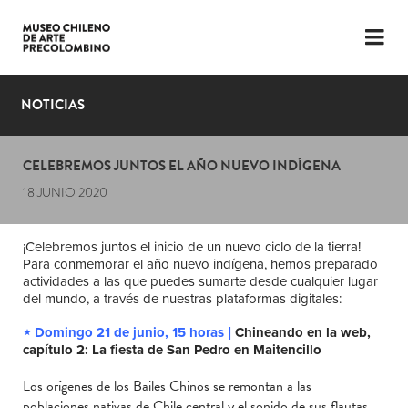
LENGUAJE
ESP
ENG
NOTICIAS
PLANIFICA TU VISITA
CELEBREMOS JUNTOS EL AÑO NUEVO INDÍGENA
EXPOSICIONES
18 JUNIO 2020
COLECCIÓN
¡Celebremos juntos el inicio de un nuevo ciclo de la tierra!
EL MUSEO
Para conmemorar el año nuevo indígena, hemos preparado
actividades a las que puedes sumarte desde cualquier lugar
NOTICIAS
del mundo, a través de nuestras plataformas digitales:
⋆ Domingo 21 de junio, 15 horas |
Chineando en la web,
ÚLTIMOS VIDEOS
capítulo 2: La fiesta de San Pedro en Maitencillo
Los orígenes de los Bailes Chinos se remontan a las
poblaciones nativas de Chile central y el sonido de sus flautas,