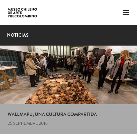
LENGUAJE
ESP
ENG
NOTICIAS
PLANIFICA TU VISITA
EXPOSICIONES
COLECCIÓN
EL MUSEO
NOTICIAS
ÚLTIMOS VIDEOS
WALLMAPU, UNA CULTURA COMPARTIDA
26 SEPTIEMBRE 2016