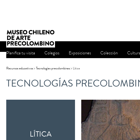
Planifica tu visita
Colegios
Exposiciones
Colección
Cultur
Recursos educativos
>
Tecnologías precolombinas
> Lítica
TECNOLOGÍAS PRECOLOMBI
LÍTICA