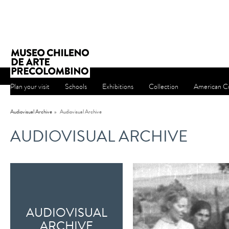
Plan your visit
Schools
Exhibitions
Collection
American Cu
Audiovisual Archive
»
Audiovisual Archive
AUDIOVISUAL ARCHIVE
AUDIOVISUAL
ARCHIVE