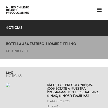
LENGUAJE
ESP
ENG
NOTICIAS
PLANIFICA TU VISITA
BOTELLA ASA ESTRIBO: HOMBRE-FELINO
EXPOSICIONES
08 JUNIO 2011
COLECCIÓN
EL MUSEO
MÁS
NOTICIAS
NOTICIAS
DÍA DE LOS PRECOLONIÑ@S:
¡CONÉCTATE A NUESTRA
ÚLTIMOS VIDEOS
PROGRAMACIÓN ESPECIAL PARA
NIÑAS, NIÑOS Y FAMILIAS!
13 AGOSTO 2020
LEER MÁS