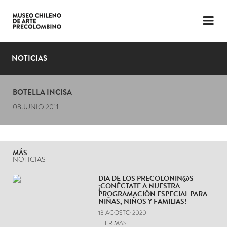
LENGUAJE
ESP
ENG
NOTICIAS
PLANIFICA TU VISITA
BOTELLA INCISA
EXPOSICIONES
08 JUNIO 2011
COLECCIÓN
EL MUSEO
MÁS
NOTICIAS
NOTICIAS
DÍA DE LOS PRECOLONIÑ@S:
¡CONÉCTATE A NUESTRA
ÚLTIMOS VIDEOS
PROGRAMACIÓN ESPECIAL PARA
NIÑAS, NIÑOS Y FAMILIAS!
13 AGOSTO 2020
LEER MÁS