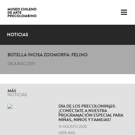
LENGUAJE
ESP
ENG
NOTICIAS
PLANIFICA TU VISITA
BOTELLA INCISA ZOOMORFA: FELINO
EXPOSICIONES
08 JUNIO 2011
COLECCIÓN
EL MUSEO
MÁS
NOTICIAS
NOTICIAS
DÍA DE LOS PRECOLONIÑ@S:
¡CONÉCTATE A NUESTRA
ÚLTIMOS VIDEOS
PROGRAMACIÓN ESPECIAL PARA
NIÑAS, NIÑOS Y FAMILIAS!
13 AGOSTO 2020
LEER MÁS