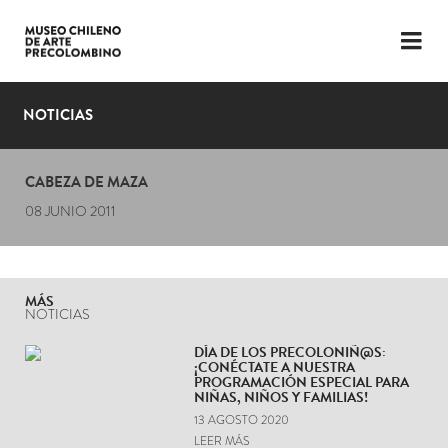
LENGUAJE
ESP
ENG
NOTICIAS
PLANIFICA TU VISITA
CABEZA DE MAZA
EXPOSICIONES
08 JUNIO 2011
COLECCIÓN
EL MUSEO
MÁS
NOTICIAS
NOTICIAS
DÍA DE LOS PRECOLONIÑ@S:
¡CONÉCTATE A NUESTRA
ÚLTIMOS VIDEOS
PROGRAMACIÓN ESPECIAL PARA
NIÑAS, NIÑOS Y FAMILIAS!
13 AGOSTO 2020
LEER MÁS