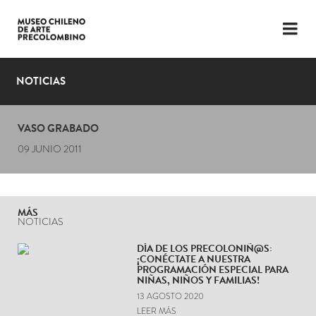
LENGUAJE
ESP
ENG
NOTICIAS
PLANIFICA TU VISITA
VASO GRABADO
EXPOSICIONES
09 JUNIO 2011
COLECCIÓN
EL MUSEO
MÁS
NOTICIAS
NOTICIAS
DÍA DE LOS PRECOLONIÑ@S:
¡CONÉCTATE A NUESTRA
ÚLTIMOS VIDEOS
PROGRAMACIÓN ESPECIAL PARA
NIÑAS, NIÑOS Y FAMILIAS!
13 AGOSTO 2020
LEER MÁS