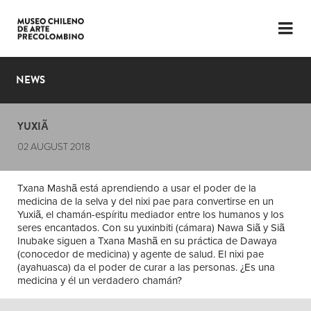
LANGUAGE
ESP
ENG
NEWS
PLAN YOUR VISIT
YUXIÃ
EXHIBITIONS
02 AUGUST 2018
COLLECTION
Txana Mashã está aprendiendo a usar el poder de la
THE MUSEUM
medicina de la selva y del nixi pae para convertirse en un
Yuxiã, el chamán-espíritu mediador entre los humanos y los
NEWS
seres encantados. Con su yuxinbiti (cámara) Nawa Siã y Siã
Inubake siguen a Txana Mashã en su práctica de Dawaya
(conocedor de medicina) y agente de salud. El nixi pae
LATEST VIDEOS
(ayahuasca) da el poder de curar a las personas. ¿Es una
medicina y él un verdadero chamán?