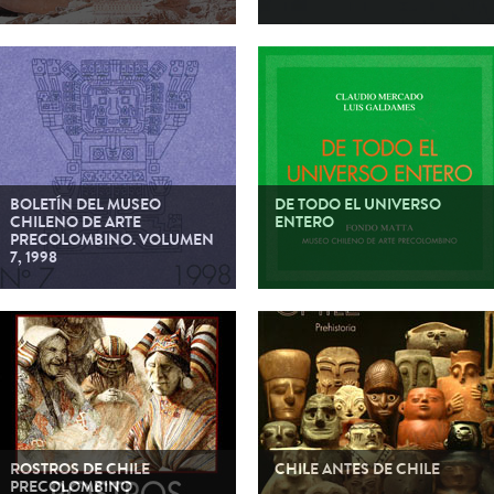
(Español) José Berenguer R. – 2000
(Español) 1999
BOLETÍN DEL MUSEO
DE TODO EL UNIVERSO
CHILENO DE ARTE
ENTERO
PRECOLOMBINO. VOLUMEN
7, 1998
January 1998 Artículos de este PDF
Claudio Mercado y Luis Galdames. 1997 De
Portada, Contenido e In Memorian: Julio
Todo el Universo Entero
Philippi Izquierdo Un ceramio Moche y la
fundición prehispánica de metales.
Christopher B. Donnan La iconografía del
poder en Tiwanaku y su rol en la integración de
zonas de frontera. José Berenguer R. Doble
reflexión especular en los diseños cerámicos
diaguita-inca: De la […]
ROSTROS DE CHILE
CHILE ANTES DE CHILE
PRECOLOMBINO