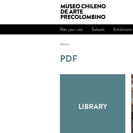
Plan your visit
Schools
Exhibitions
Library
PDF
LIBRARY