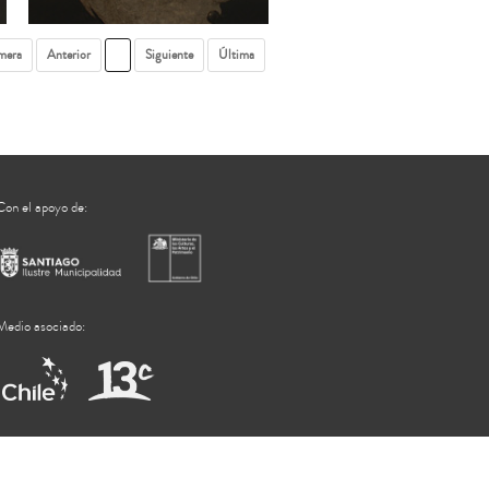
mera
Anterior
1
Siguiente
Última
Con el apoyo de:
Medio asociado: