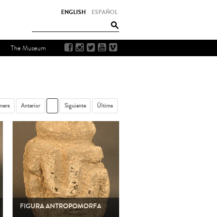
ENGLISH
ESPAÑOL
The Museum
mera
Anterior
1
Siguiente
Última
FIGURA ANTROPOMORFA