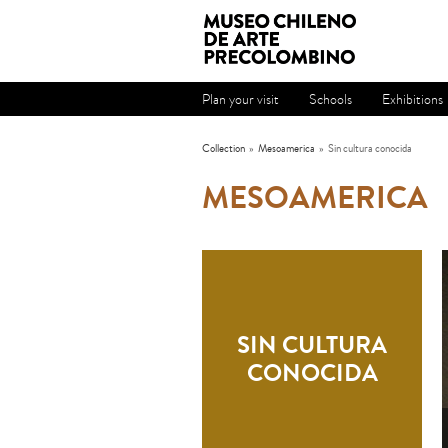
Plan your visit
Schools
Exhibitions
Collection
»
Mesoamerica
»
Sin cultura conocida
MESOAMERICA
SIN CULTURA
CONOCIDA