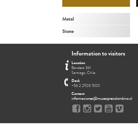
Metal
Stone
Information to visitors
Location
Bandera 361
Santiago, Chile
Desk
+56 2 2928 1500
Contact
informaciones@museoprecolombino.cl