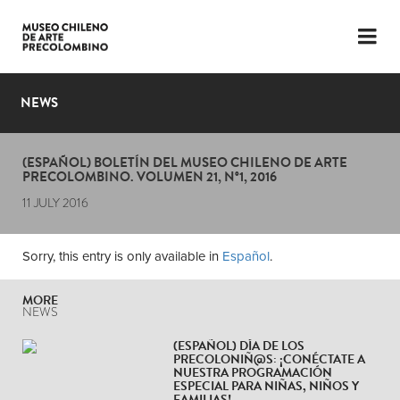
LANGUAGE
ESP
ENG
NEWS
PLAN YOUR VISIT
(ESPAÑOL) BOLETÍN DEL MUSEO CHILENO DE ARTE
EXHIBITIONS
PRECOLOMBINO. VOLUMEN 21, N°1, 2016
11 JULY 2016
COLLECTION
THE MUSEUM
Sorry, this entry is only available in
Español
.
NEWS
MORE
NEWS
LATEST VIDEOS
(ESPAÑOL) DÍA DE LOS
PRECOLONIÑ@S: ¡CONÉCTATE A
NUESTRA PROGRAMACIÓN
ESPECIAL PARA NIÑAS, NIÑOS Y
FAMILIAS!