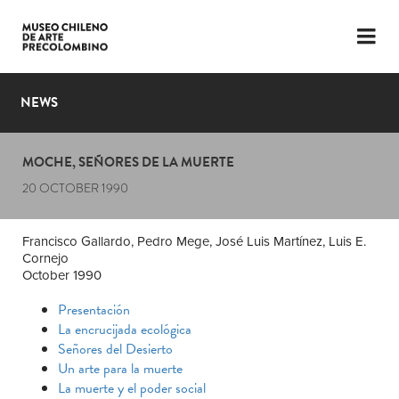
LANGUAGE
ESP
ENG
NEWS
PLAN YOUR VISIT
MOCHE, SEÑORES DE LA MUERTE
EXHIBITIONS
20 OCTOBER 1990
COLLECTION
Francisco Gallardo, Pedro Mege, José Luis Martínez, Luis E.
THE MUSEUM
Cornejo
October 1990
NEWS
Presentación
La encrucijada ecológica
LATEST VIDEOS
Señores del Desierto
Un arte para la muerte
La muerte y el poder social