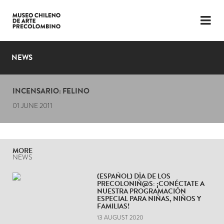
LANGUAGE
ESP
ENG
NEWS
PLAN YOUR VISIT
INCENSARIO: FELINO
EXHIBITIONS
01 JUNE 2011
COLLECTION
THE MUSEUM
MORE
NEWS
NEWS
(ESPAÑOL) DÍA DE LOS
PRECOLONIÑ@S: ¡CONÉCTATE A
LATEST VIDEOS
NUESTRA PROGRAMACIÓN
ESPECIAL PARA NIÑAS, NIÑOS Y
FAMILIAS!
13 AUGUST 2020