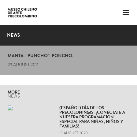
LANGUAGE
ESP
ENG
NEWS
PLAN YOUR VISIT
MANTA. “PUNCHO”. PONCHO.
EXHIBITIONS
29 AUGUST 2011
COLLECTION
THE MUSEUM
MORE
NEWS
NEWS
(ESPAÑOL) DÍA DE LOS
PRECOLONIÑ@S: ¡CONÉCTATE A
LATEST VIDEOS
NUESTRA PROGRAMACIÓN
ESPECIAL PARA NIÑAS, NIÑOS Y
FAMILIAS!
13 AUGUST 2020