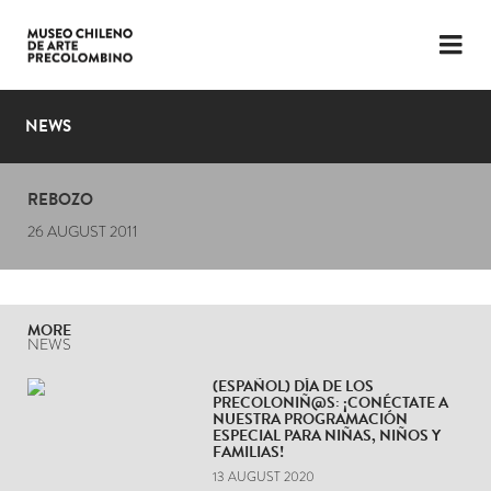
LANGUAGE
ESP
ENG
NEWS
PLAN YOUR VISIT
REBOZO
EXHIBITIONS
26 AUGUST 2011
COLLECTION
THE MUSEUM
MORE
NEWS
NEWS
(ESPAÑOL) DÍA DE LOS
PRECOLONIÑ@S: ¡CONÉCTATE A
LATEST VIDEOS
NUESTRA PROGRAMACIÓN
ESPECIAL PARA NIÑAS, NIÑOS Y
FAMILIAS!
13 AUGUST 2020