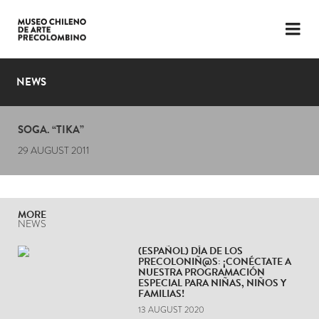
LANGUAGE
ESP
ENG
NEWS
PLAN YOUR VISIT
SOGA. “TIKA”
EXHIBITIONS
29 AUGUST 2011
COLLECTION
THE MUSEUM
MORE
NEWS
NEWS
(ESPAÑOL) DÍA DE LOS
PRECOLONIÑ@S: ¡CONÉCTATE A
LATEST VIDEOS
NUESTRA PROGRAMACIÓN
ESPECIAL PARA NIÑAS, NIÑOS Y
FAMILIAS!
13 AUGUST 2020