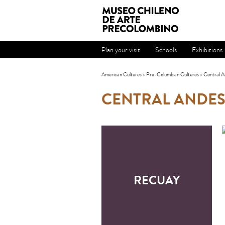
Plan your visit
Schools
Exhibitions
American Cultures
>
Pre-Columbian Cultures
>
Central A
CENTRAL ANDE
RECUAY