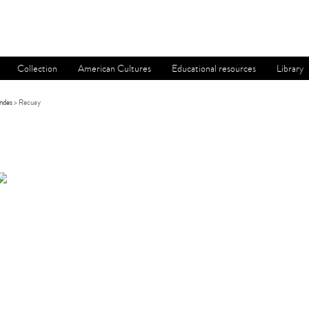
Collection
American Cultures
Educational resources
Library
ndes
> Recuay
S