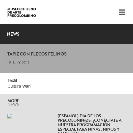
LANGUAGE
ESP
ENG
NEWS
PLAN YOUR VISIT
TAPIZ CON FLECOS FELINOS
EXHIBITIONS
18 JULY 2011
COLLECTION
Textil
THE MUSEUM
Cultura Wari
NEWS
MORE
NEWS
LATEST VIDEOS
(ESPAÑOL) DÍA DE LOS
PRECOLONIÑ@S: ¡CONÉCTATE A
NUESTRA PROGRAMACIÓN
ESPECIAL PARA NIÑAS, NIÑOS Y