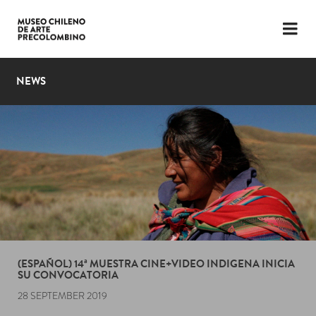
LANGUAGE
ESP
ENG
NEWS
PLAN YOUR VISIT
EXHIBITIONS
COLLECTION
THE MUSEUM
NEWS
LATEST VIDEOS
(ESPAÑOL) 14ª MUESTRA CINE+VIDEO INDIGENA INICIA
SU CONVOCATORIA
28 SEPTEMBER 2019