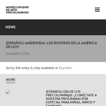
LANGUAGE
ESP
ENG
NEWS
PLAN YOUR VISIT
(ESPAÑOL) AMERINDIA: LOS ROSTROS DE LA AMÉRICA
EXHIBITIONS
DE HOY
22 MARCH 2019
COLLECTION
THE MUSEUM
Sorry, this entry is only available in
Español
.
NEWS
MORE
NEWS
LATEST VIDEOS
(ESPAÑOL) DÍA DE LOS
PRECOLONIÑ@S: ¡CONÉCTATE A
NUESTRA PROGRAMACIÓN
ESPECIAL PARA NIÑAS, NIÑOS Y
FAMILIAS!