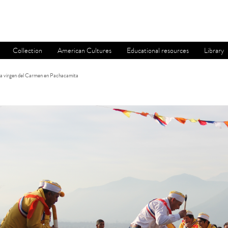
Collection
American Cultures
Educational resources
Library
 la virgen del Carmen en Pachacamita