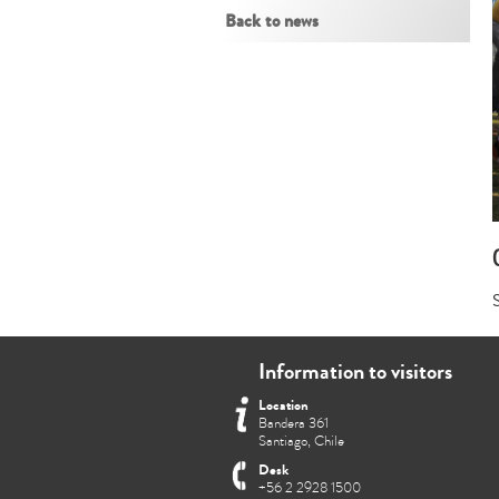
Back to news
S
Information to visitors
Location
Bandera 361
Santiago, Chile
Desk
+56 2 2928 1500