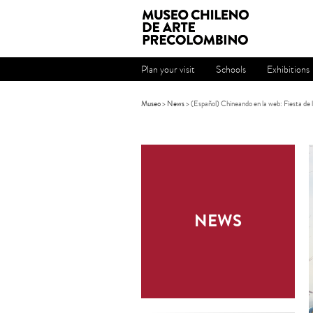
Plan your visit
Schools
Exhibitions
Museo
>
News
> (Español) Chineando en la web: Fiesta de
NEWS