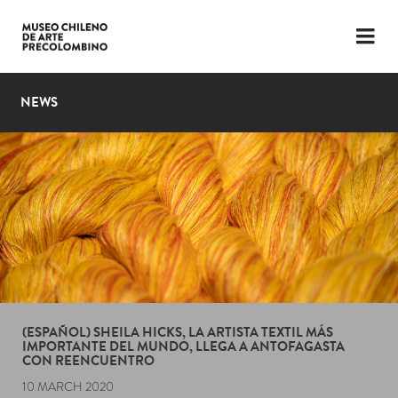
LANGUAGE
ESP
ENG
NEWS
PLAN YOUR VISIT
EXHIBITIONS
COLLECTION
THE MUSEUM
NEWS
LATEST VIDEOS
(ESPAÑOL) SHEILA HICKS, LA ARTISTA TEXTIL MÁS
IMPORTANTE DEL MUNDO, LLEGA A ANTOFAGASTA
CON REENCUENTRO
10 MARCH 2020