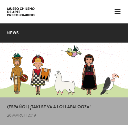
LANGUAGE
ESP
ENG
NEWS
PLAN YOUR VISIT
EXHIBITIONS
COLLECTION
THE MUSEUM
NEWS
LATEST VIDEOS
(ESPAÑOL) ¡TAKI SE VA A LOLLAPALOOZA!
26 MARCH 2019