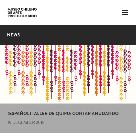
LANGUAGE
ESP
ENG
NEWS
PLAN YOUR VISIT
EXHIBITIONS
COLLECTION
THE MUSEUM
NEWS
LATEST VIDEOS
(ESPAÑOL) TALLER DE QUIPU: CONTAR ANUDANDO
19 DECEMBER 2018