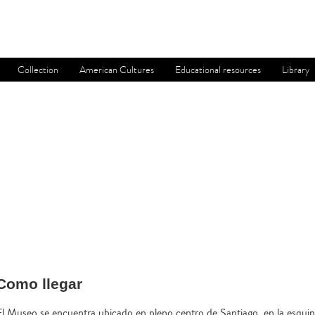
Collection
American Cultures
Educational resources
Library
Como llegar
El Museo se encuentra ubicado en pleno centro de Santiago, en la esquin