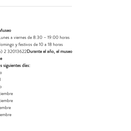
 Museo
Lunes a viernes de 8:30 – 19:00 horas
omingo y festivos de 10 a 18 horas
6) 2 32013622
Durante el año, el museo
e
s siguientes días:
ro
l
o
tiembre
tiembre
iembre
iembre