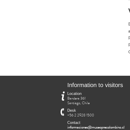
P
Information to visitors
Location
Bandera 361
Santiago, Chile
Desk
+56 2 2928 1500
Contact
informaciones@museoprecolombino.cl