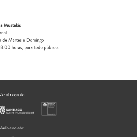
va Mustakis
onal.
lia de Martes a Domingo
18:00 horas, para todo público.
Con el apoyo de:
Medio asociado: