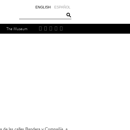
ENGLISH
ESPAÑOL
The Museum
a de las calles Bandera y Compañía, a