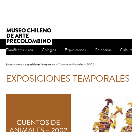
Planifica tu visita
Colegios
Exposiciones
Colección
Cultur
Exposiciones
>
Exposiciones Temporales
> Cuentos de Animales – 2002
EXPOSICIONES TEMPORALES
CUENTOS DE
ANIMALES – 2002