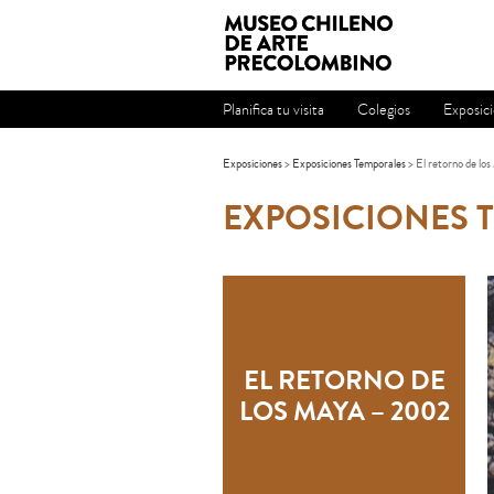
Planifica tu visita
Colegios
Exposic
Exposiciones
>
Exposiciones Temporales
> El retorno de l
EXPOSICIONES 
EL RETORNO DE
LOS MAYA – 2002