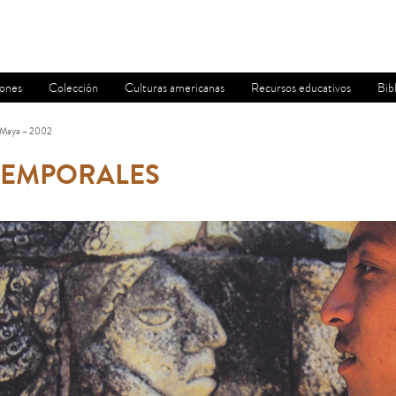
iones
Colección
Culturas americanas
Recursos educativos
Bib
os Maya – 2002
TEMPORALES