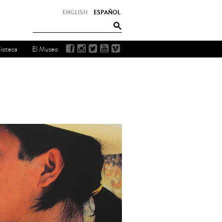
ENGLISH
ESPAÑOL
lioteca
El Museo