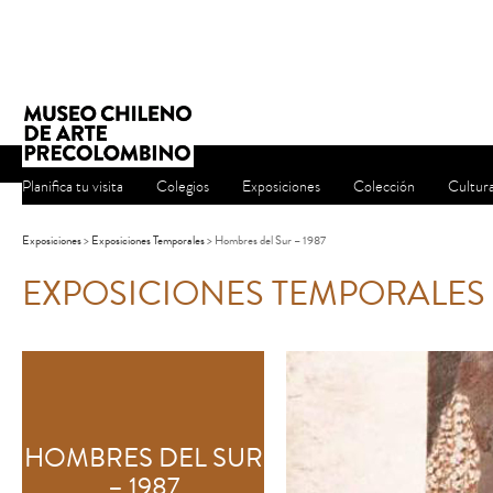
Planifica tu visita
Colegios
Exposiciones
Colección
Cultur
Exposiciones
>
Exposiciones Temporales
> Hombres del Sur – 1987
EXPOSICIONES TEMPORALES
HOMBRES DEL SUR
– 1987