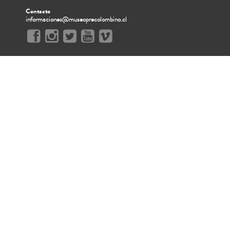
Contacto
informaciones@museoprecolombino.cl