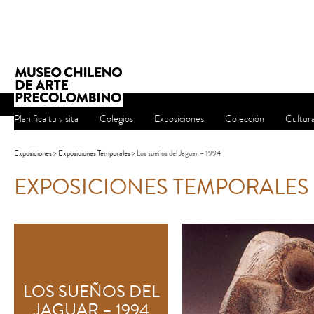
Planifica tu visita
Colegios
Exposiciones
Colección
Cultur
Exposiciones
>
Exposiciones Temporales
> Los sueños del Jaguar – 1994
EXPOSICIONES TEMPORALES
LOS SUEÑOS DEL
JAGUAR – 1994