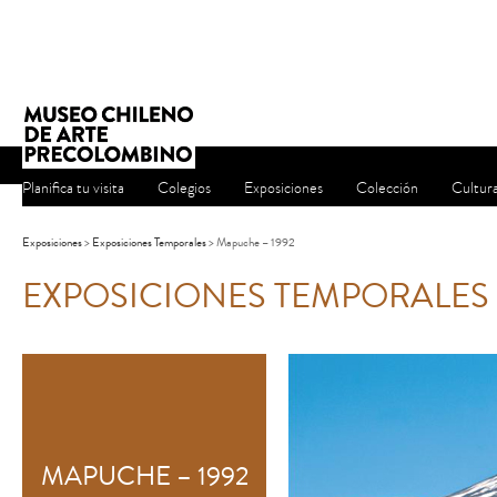
Planifica tu visita
Colegios
Exposiciones
Colección
Cultur
Exposiciones
>
Exposiciones Temporales
> Mapuche – 1992
EXPOSICIONES TEMPORALES
MAPUCHE – 1992