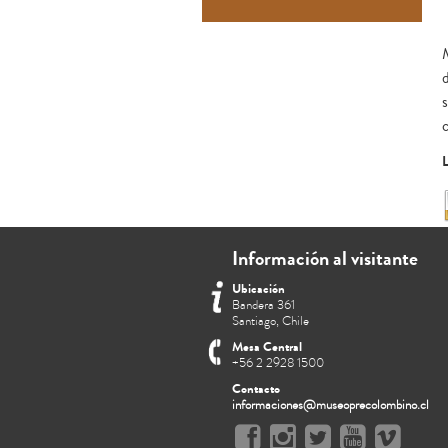
L
Información al visitante
Ubicación
Bandera 361
Santiago, Chile
Mesa Central
+56 2 2928 1500
Contacto
informaciones@museoprecolombino.cl