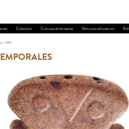
iones
Colección
Culturas americanas
Recursos educativos
Bib
dra – 1995
TEMPORALES