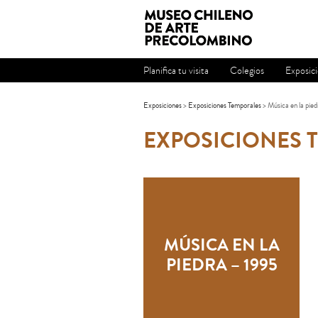
Planifica tu visita
Colegios
Exposic
Exposiciones
>
Exposiciones Temporales
> Música en la pie
EXPOSICIONES 
MÚSICA EN LA
PIEDRA – 1995