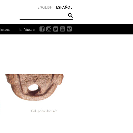
ENGLISH
ESPAÑOL
lioteca
El Museo